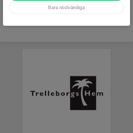
Ålder
15 år
Bara nödvändiga