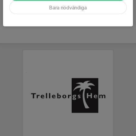
Ålder
14 år
Bara nödvändiga