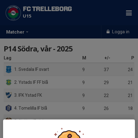
FC TRELLEBORG
U15
Logga in
Matcher
P14 Södra, vår - 2025
Lag
M
+/-
P
1. Svedala IF svart
9
37
24
2. Ystads IF FF blå
9
29
21
3. IFK Ystad FK
9
22
21
4. Tomelilla IF blå
9
26
18
5. Gislövs IF röd
9
14
16
6. IFK Simrishamn blå
9
-2
13