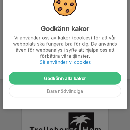
7. Sjöbo IF blå
9
-21
9
8. FC Trelleborg blå
9
-16
6
Godkänn kakor
9. Trelleborgs FF röd
9
-26
6
Vi använder oss av kakor (cookies) för att vår
webbplats ska fungera bra för dig. De används
10. Österlen FF
9
-63
0
även för webbanalys i syfte att hjälpa oss att
förbättra våra tjänster.
Så använder vi cookies
Godkänn alla kakor
Bara nödvändiga