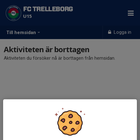
FC TRELLEBORG
U15
Logga in
Till hemsidan
Aktiviteten är borttagen
Aktiviteten du försöker nå är borttagen från hemsidan.