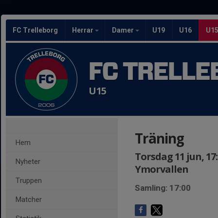
FC Trelleborg
Herrar
Damer
U19
U16
U1
FC TRELLE
U15
Träning
Hem
Torsdag 11 jun, 17:
Nyheter
Ymorvallen
Truppen
Samling: 17:00
Matcher