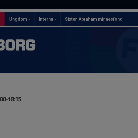
5
Ungdom
Interna
Sixten Abraham minnesfond
BORG
00-18:15