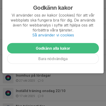
3 feb, 19:03
0
Godkänn kakor
Tränare sökes
Vi använder oss av kakor (cookies) för att vår
24 jan, 19:58
0
webbplats ska fungera bra för dig. De används
även för webbanalys i syfte att hjälpa oss att
Information!
förbättra våra tjänster.
Så använder vi cookies
3 dec 2025
0
Inställd träning lördag 29/11
Godkänn alla kakor
23 nov 2025
0
Bara nödvändiga
Uppförande och samarbete
20 nov 2025
10
Inomhus på lördagar
27 okt 2025
0
Inställd träning onsdag 22/10
17 okt 2025
0