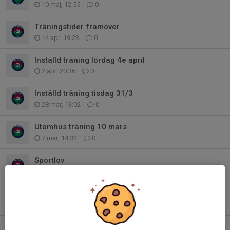
10 maj, 12:55
0
Träningstider framöver
14 apr, 19:23
0
Inställd träning lördag 4e april
2 apr, 20:36
0
Inställd träning tisdag 31/3
28 mar, 13:02
0
Utomhus träning 10 mars
7 mar, 14:32
0
Sportlov
12 feb, 22:18
0
Inställd träning imorgon lördag 7 feb
6 feb, 16:23
0
Inställd träning imorgon onsdag 4e feb