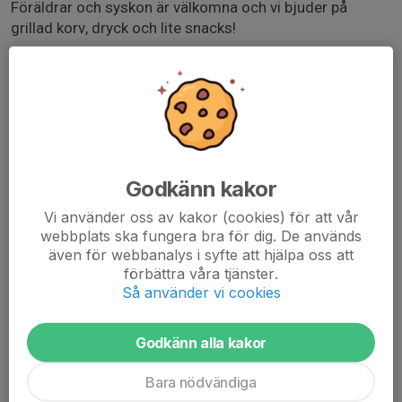
Föräldrar och syskon är välkomna och vi bjuder på
grillad korv, dryck och lite snacks!
Vi ser gärna om någon/några kan hjälpa till med att koka
lite kaffe, ta med något hemmabakat till fikat eller på
annat sätt ge oss en hjälpande hand.
Vi håller tummarna för toppen väder och att så många
som möjligt kan ansluta!
Godkänn kakor
Sista men inte minst:
Vi använder oss av kakor (cookies) för att vår
Addera gärna allergier eller annan specialkost i ert svar
webbplats ska fungera bra för dig. De används
även för webbanalys i syfte att hjälpa oss att
på kallelsen så vi kan anpassa inköpen
förbättra våra tjänster.
Så använder vi cookies
Mvh Ledarna
Godkänn alla kakor
Bara nödvändiga