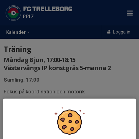
FC TRELLEBORG
PF17
Logga in
Kalender
Träning
Måndag 8 jun, 17:00-18:15
Västervångs IP konstgräs 5-manna 2
Samling: 17:00
Fokus på koordination och motorik