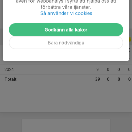
även för webbanalys i syfte att hjälpa oss att
förbättra våra tjänster.
Så använder vi cookies
Godkänn alla kakor
ALLA SERIER
ALLA ÅR
Bara nödvändiga
2026
13
0
0
0
2025
17
0
0
0
2024
9
0
0
0
Totalt
39
0
0
0