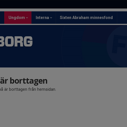
5
Ungdom
Interna
Sixten Abraham minnesfond
BORG
r borttagen
 är borttagen från hemsidan.