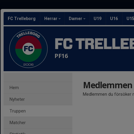
FC Trelleborg
Herrar
Damer
U19
U16
U1
FC TRELLE
PF16
Medlemmen ä
Hem
Medlemmen du försöker nå
Nyheter
Truppen
Matcher