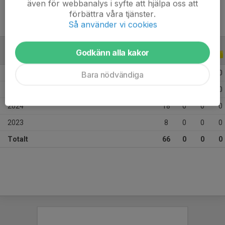
även för webbanalys i syfte att hjälpa oss att
förbättra våra tjänster.
Så använder vi cookies
Godkänn alla kakor
ALLA SERIER
ALLA ÅR
2026
16
0
0
0
Bara nödvändiga
2025
24
0
0
0
2024
18
0
0
0
2023
8
0
0
0
Totalt
66
0
0
0