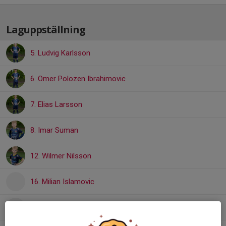
Laguppställning
5. Ludvig Karlsson
6. Omer Polozen Ibrahimovic
7. Elias Larsson
8. Imar Suman
12. Wilmer Nilsson
16. Milian Islamovic
20. Zaid Lazkani