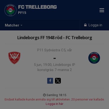
FC TRELLEBORG
PF15
Logga in
Matcher
Lindeborgs FF 1948 röd - FC Trelleborg
P11 Sydvästra C5, vår
-
5 jun, 19:00, Lindeborgs IP
konstgräs 7-manna 2
Samling 18:15
Endast kallade kunde anmäla sig till aktiviteten. 20 personer var kallade.
Logga in här