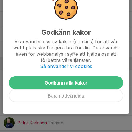
28. Lorik Parduzi
31. Leon Andersson Björk
Godkänn kakor
Ahmed Hussein
Vi använder oss av kakor (cookies) för att vår
webbplats ska fungera bra för dig. De används
Amin Hasan
även för webbanalys i syfte att hjälpa oss att
förbättra våra tjänster.
Ledare
Så använder vi cookies
Anders Mårtensson
Ansvarig Tränare
Godkänn alla kakor
Damir Islamovic
Tränare
Bara nödvändiga
Jimmy Nilsson
Tränare
Patrik Karlsson
Tränare