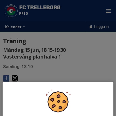
FC TRELLEBORG
PF15
Logga in
Kalender
Träning
Måndag 15 jun, 18:15-19:30
Västervång planhalva 1
Samling: 18:10