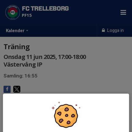
FC TRELLEBORG
PF15
Logga in
Kalender
Träning
Onsdag 11 jun 2025, 17:00-18:00
Västervång IP
Samling: 16:55