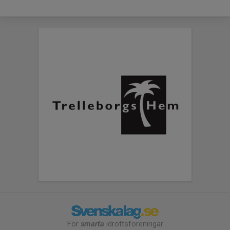
För
smarta
idrottsföreningar