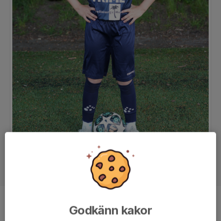
Position
-
Godkänn kakor
Ålder
12 år