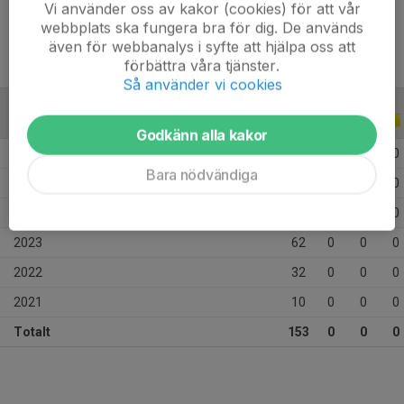
Vi använder oss av kakor (cookies) för att vår
webbplats ska fungera bra för dig. De används
även för webbanalys i syfte att hjälpa oss att
förbättra våra tjänster.
Så använder vi cookies
ALLA SERIER
ALLA ÅR
Godkänn alla kakor
2026
9
0
0
0
Bara nödvändiga
2025
26
0
0
0
2024
14
0
0
0
2023
62
0
0
0
2022
32
0
0
0
2021
10
0
0
0
Totalt
153
0
0
0