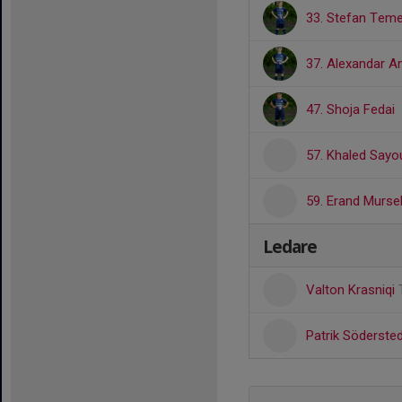
33. Stefan Teme
37. Alexandar A
47. Shoja Fedai
57. Khaled Sayo
59. Erand Mursel
Ledare
Valton Krasniqi
Patrik Söderste