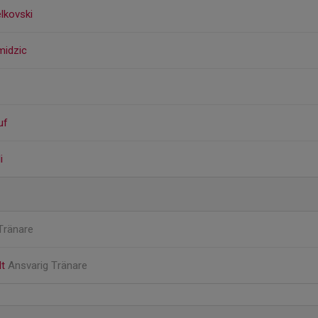
lkovski
midzic
uf
i
Tränare
dt
Ansvarig Tränare