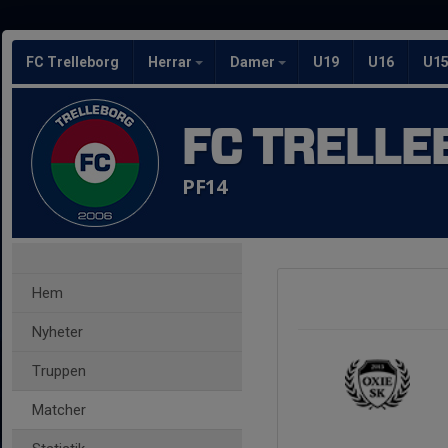
FC Trelleborg
Herrar
Damer
U19
U16
U1
FC TRELLE
PF14
Hem
Nyheter
Truppen
Matcher