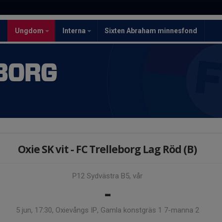
5
Ungdom
Interna
Sixten Abraham minnesfond
BORG
Oxie SK vit - FC Trelleborg Lag Röd (B)
P12 Sydvästra B5, vår
-
5 jun, 17:30, Oxievångs IP, Gamla konstgräs 1 7-manna 2