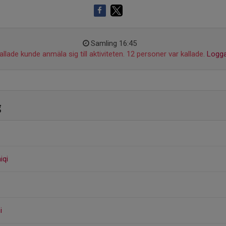
Samling 16:45
llade kunde anmäla sig till aktiviteten. 12 personer var kallade.
Logga
g
iqi
i