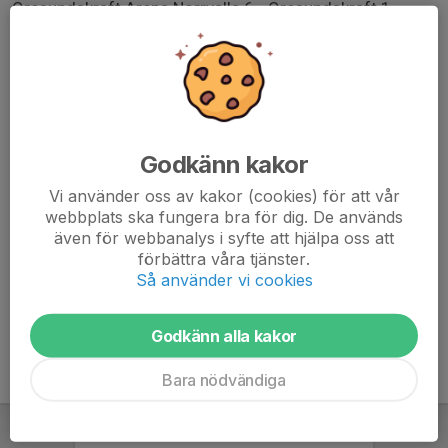
Öresundskraft Arena Norrvalla 6 - Öresundskraft 1
1/8
15:20
FC Trelleborg Blå - Hovås Billdal 2
Öresundskraft Arena Norrvalla 7 - SAMM
Godkänn kakor
Beroende på placering så match 1/8 18:00 eller 18:40.
Vi använder oss av kakor (cookies) för att vår
2/8
webbplats ska fungera bra för dig. De används
även för webbanalys i syfte att hjälpa oss att
Slutspel, återkommer med tider när vi vet
förbättra våra tjänster.
Så använder vi cookies
Godkänn alla kakor
Bara nödvändiga