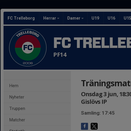
FC Trelleborg
Herrar
Damer
U19
U16
U1
FC TRELLE
PF14
Träningsmatc
Hem
Onsdag 3 jun, 18:30
Nyheter
Gislövs IP
Truppen
Samling: 17:45
Matcher