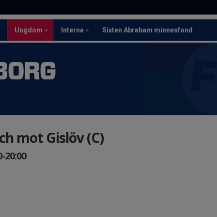
5
Ungdom
Interna
Sixten Abraham minnesfond
BORG
h mot Gislöv (C)
-20:00