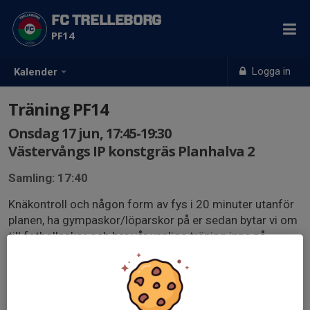
FC TRELLEBORG
PF14
Logga in
Kalender
Träning PF14
Onsdag 17 jun, 17:45-19:30
Västervångs IP konstgräs Planhalva 2
Samling: 17:40
Knäkontroll och någon form av fys i 20 minuter utanför
planen, ha gympaskor/löparskor på er sedan bytar vi om
till fotbollsskor och har vår vanliga träning inne på
planen.
Ni behöver svara på kallelsen oavsett om ert barn kan
träna eller inte.