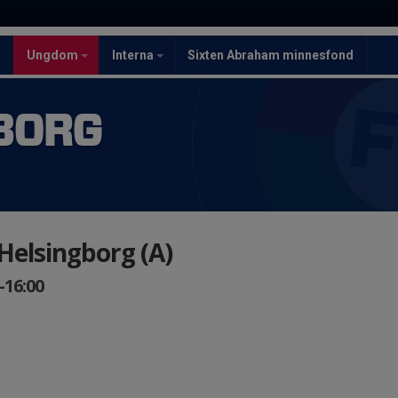
5
Ungdom
Interna
Sixten Abraham minnesfond
BORG
elsingborg (A)
-16:00