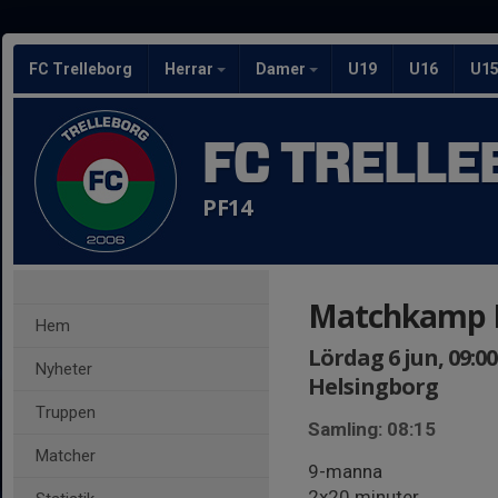
FC Trelleborg
Herrar
Damer
U19
U16
U1
FC TRELLE
PF14
Matchkamp H
Hem
Lördag 6 jun, 09:00
Nyheter
Helsingborg
Truppen
Samling: 08:15
Matcher
9-manna
2x20 minuter