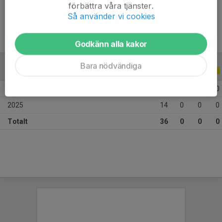
Ålder
12 år
förbättra våra tjänster.
Så använder vi cookies
Godkänn alla kakor
Bara nödvändiga
ALLA SERIER
ALLA ÅR
2026
22
0
0
0
2025
14
0
0
0
Totalt
36
0
0
0