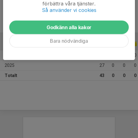
Ålder
13 år
förbättra våra tjänster.
Så använder vi cookies
Godkänn alla kakor
Bara nödvändiga
ALLA SERIER
ALLA ÅR
2026
16
0
0
0
2025
27
0
0
0
Totalt
43
0
0
0