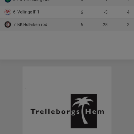
6. Vellinge IF 1
6
-5
4
7. BK Höllviken röd
6
-28
3