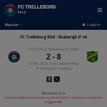
FC TRELLEBORG
PF13
Logga in
Matcher
FC Trelleborg Röd - Skabersjö IF vit
P13 (f.2013) Sydvästra B5, vinter
2 - 8
13 dec 2025, 13:00, Västervångs
IP konstgräs 9-manna
Samling 12:15
Endast kallade kunde anmäla sig till aktiviteten. 14 personer var kallade.
Logga in här