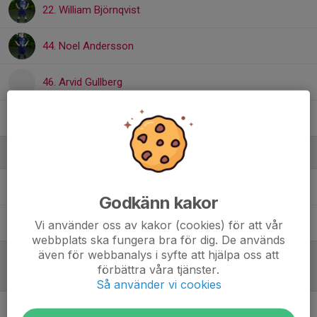
22. William Björnqvist
44. Noel Andersson
46. Arvid Gullberg
66. Jihad Alahmad
Ledare
Christian Björnqvist
Tränare
Godkänn kakor
Simon Larsson
Ansvarig tränare
Vi använder oss av kakor (cookies) för att vår
webbplats ska fungera bra för dig. De används
även för webbanalys i syfte att hjälpa oss att
förbättra våra tjänster.
Referat
Så använder vi cookies