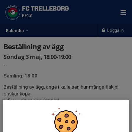
FC TRELLEBORG
PF13
Logga in
Kalender
Beställning av ägg
Söndag 3 maj, 18:00-19:00
-
Samling: 18:00
Beställning av ägg, ange i kallelsen hur många flak ni
önskar köpa.
1 flak = 30 st ägg (110kr)
Hämtning på Sjöviksvägen 7 (NON Åkeri )
Torsdagen efter på träningstiden kl 17-18
Betalning på plats med Swish till lagkassan