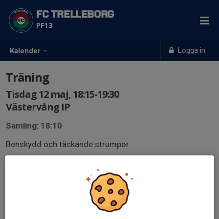
FC TRELLEBORG
PF13
Logga in
Kalender
Träning
Tisdag 12 maj, 18:15-19:30
Västervång IP
Samling: 18:10
Benskydd och täckande strumpor