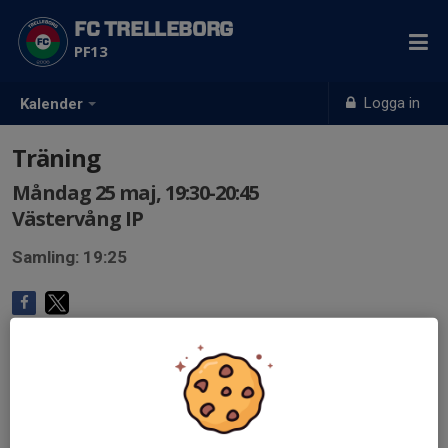
FC TRELLEBORG
PF13
Logga in
Kalender
Träning
Måndag 25 maj, 19:30-20:45
Västervång IP
Samling: 19:25