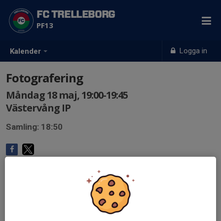
FC TRELLEBORG
PF13
Logga in
Kalender
Fotografering
Måndag 18 maj, 19:00-19:45
Västervång IP
Samling: 18:50