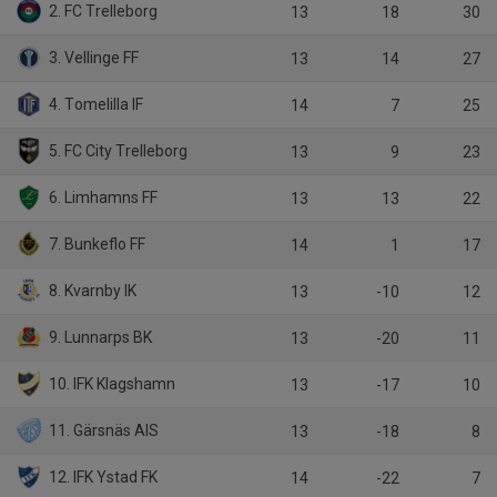
2. FC Trelleborg
13
18
30
3. Vellinge FF
13
14
27
4. Tomelilla IF
14
7
25
5. FC City Trelleborg
13
9
23
6. Limhamns FF
13
13
22
7. Bunkeflo FF
14
1
17
8. Kvarnby IK
13
-10
12
9. Lunnarps BK
13
-20
11
10. IFK Klagshamn
13
-17
10
11. Gärsnäs AIS
13
-18
8
12. IFK Ystad FK
14
-22
7