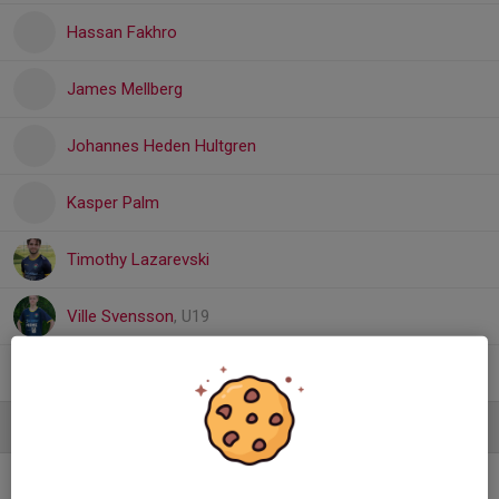
Hassan Fakhro
James Mellberg
Johannes Heden Hultgren
Kasper Palm
Timothy Lazarevski
Ville Svensson
, U19
William Lundh Schiano
Ledare
Alexander Striby Burman
Huvudtränare