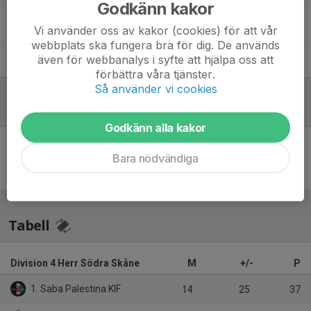
Godkänn kakor
Kujtim Latifi
Målvaktstränare
Vi använder oss av kakor (cookies) för att vår
webbplats ska fungera bra för dig. De används
även för webbanalys i syfte att hjälpa oss att
Martin Laneryd
Assisterande Tränare
förbättra våra tjänster.
Så använder vi cookies
Referat
Godkänn alla kakor
Bara nödvändiga
Inget referat skrivet
Tabell
Division 4 Herr Södra Skåne
M
+/-
P
1. Saba Palestina KIF
14
25
37