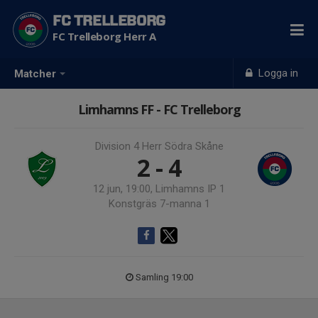
FC TRELLEBORG
FC Trelleborg Herr A
Logga in
Matcher
Limhamns FF - FC Trelleborg
Division 4 Herr Södra Skåne
2 - 4
12 jun, 19:00, Limhamns IP 1
Konstgräs 7-manna 1
Samling 19:00