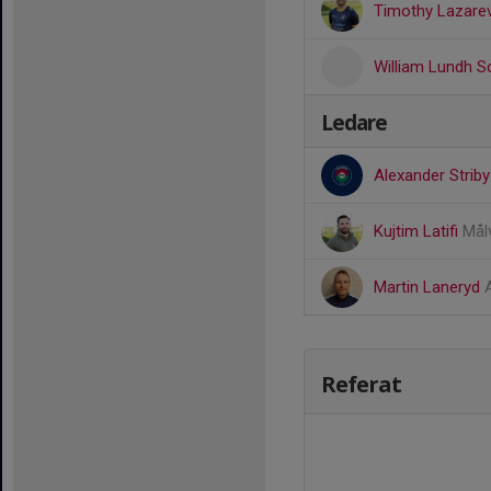
Timothy Lazarev
William Lundh S
Ledare
Alexander Stri
Kujtim Latifi
Mål
Martin Laneryd
Referat