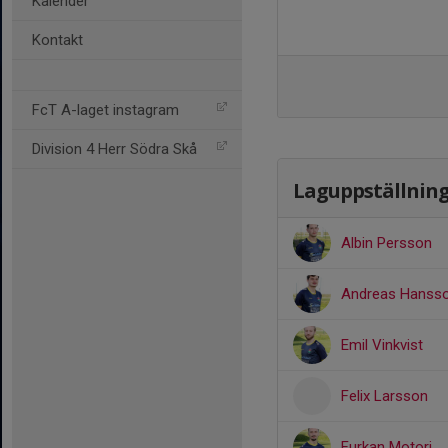
Kalender
Kontakt
FcT A-laget instagram
Division 4 Herr Södra Skå
Laguppställnin
Albin Persson
Andreas Hanss
Emil Vinkvist
Felix Larsson
Furkan Motori