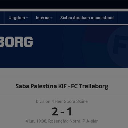
5
Ungdom
Interna
Sixten Abraham minnesfond
BORG
Saba Palestina KIF - FC Trelleborg
Division 4 Herr Södra Skåne
2 - 1
4 jun, 19:00, Rosengård Norra IP A-plan