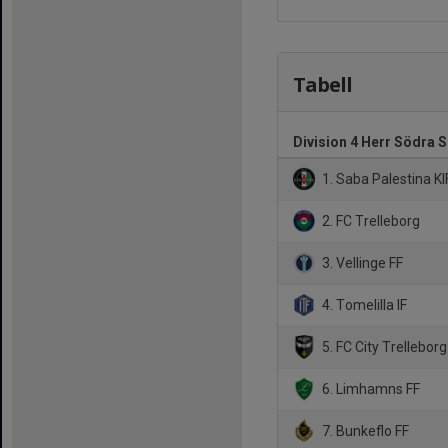
Tabell
Division 4 Herr Södra 
1. Saba Palestina KI
2. FC Trelleborg
3. Vellinge FF
4. Tomelilla IF
5. FC City Trelleborg
6. Limhamns FF
7. Bunkeflo FF