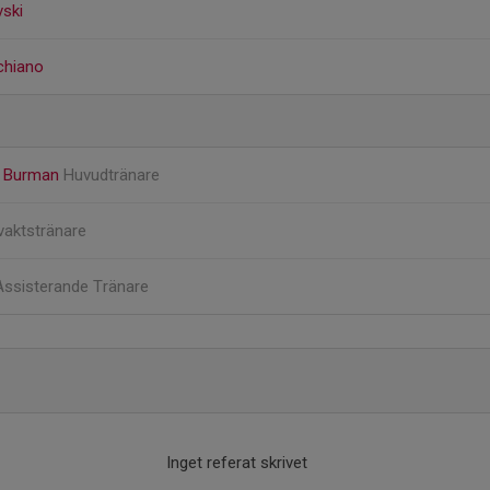
ski
chiano
by Burman
Huvudtränare
vaktstränare
Assisterande Tränare
Inget referat skrivet