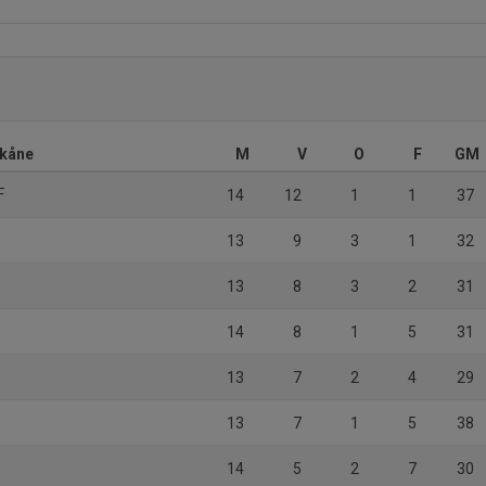
Skåne
M
V
O
F
GM
F
14
12
1
1
37
13
9
3
1
32
13
8
3
2
31
14
8
1
5
31
13
7
2
4
29
13
7
1
5
38
14
5
2
7
30