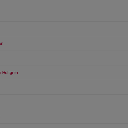
on
 Hultgren
n