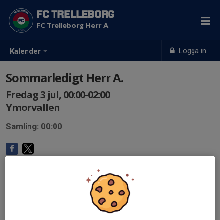
FC TRELLEBORG
FC Trelleborg Herr A
Logga in
Kalender
Sommarledigt Herr A.
Fredag 3 jul, 00:00-02:00
Ymorvallen
Samling: 00:00