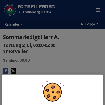
FC TRELLEBORG
FC Trelleborg Herr A
Logga in
Kalender
Sommarledigt Herr A.
Torsdag 2 jul, 00:00-02:00
Ymorvallen
Samling: 00:00