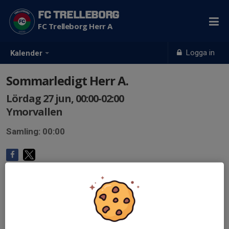
FC TRELLEBORG
FC Trelleborg Herr A
Logga in
Kalender
Sommarledigt Herr A.
Lördag 27 jun, 00:00-02:00
Ymorvallen
Samling: 00:00