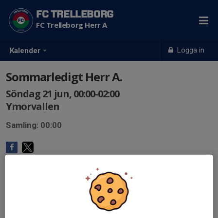
FC TRELLEBORG
FC Trelleborg Herr A
Logga in
Kalender
Sommarledigt Herr A.
Söndag 21 jun, 00:00-02:00
Ymorvallen
Samling: 00:00