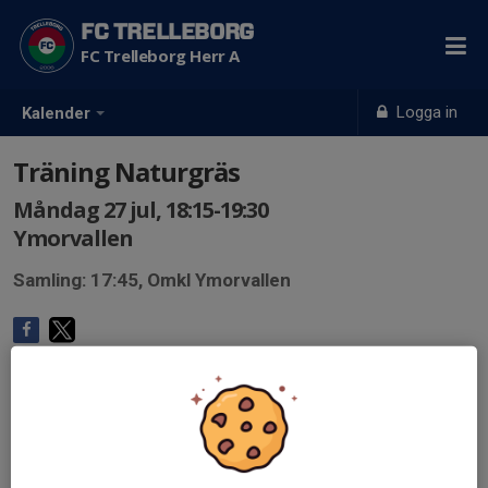
FC TRELLEBORG
FC Trelleborg Herr A
Logga in
Kalender
Träning Naturgräs
Måndag 27 jul, 18:15-19:30
Ymorvallen
Samling: 17:45, Omkl Ymorvallen